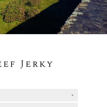
eef Jerky
erten) Rinderstreifen.