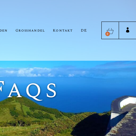
EN
PT
den
Großhandel
Kontakt
DE
0
Faqs
EN
PT