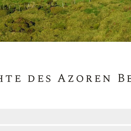
te des Azoren B
zehrfertiger Snack aus gewürzten und getrockneten (dehydri