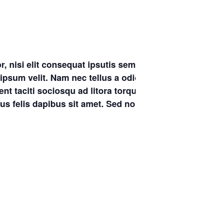
, nisi elit consequat ipsutis sem nibh id
ipsum velit. Nam nec tellus a odio tincidunt
nt taciti sociosqu ad litora torquent per
us felis dapibus sit amet. Sed non neque