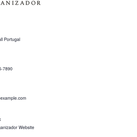
anizador
ll Portugal
6-7890
f@example.com
:
anizador Website