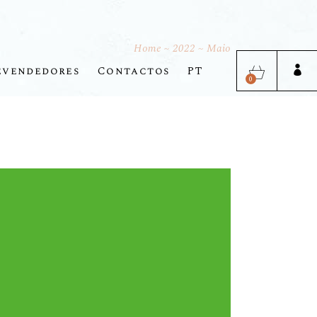
EN
Home
2022
Maio
DE
evendedores
Contactos
PT
0
EN
DE